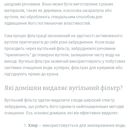
шкідливі речовини. Воно може бути виготовлене з різних
матеріалів, таких як деревина, кокосова шкаралупа або
вугілля, які обробляють спеціальним способом для
підвищення його поглинаючих властивостей.
Сам процес фільтрації заснований на здатності активованого
вугілля притягувати до себе різні забруднення. Коли вода
проходить через вугільний фільтр, забруднюючі речовини
“прилипають” до поверхні вугілля, залишаючи чисту воду на
виході. Вугільні фільтри зазвичай використовують у побутових
системах очищення води, кулерах, фільтрах для кувшинів або
під’єднують прямо до крана.
Які домішки видаляє вугільний фільтр?
Вугільний фільтр здатен видалити з води широкий спектр
забруднень, що робить його одним із найпоширеніших методів
очищення. Ось основні домішки, які він ефективно видаляє:
Хлор
— використовується для знезараження води,