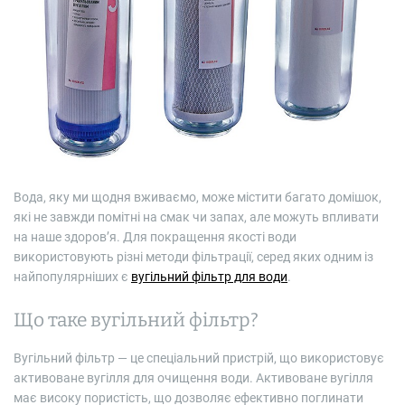
ч
а
с
ч
и
т
а
н
н
я
Вода, яку ми щодня вживаємо, може містити багато домішок,
які не завжди помітні на смак чи запах, але можуть впливати
на наше здоров’я. Для покращення якості води
використовують різні методи фільтрації, серед яких одним із
найпопулярніших є
вугільний фільтр для води
.
Що таке вугільний фільтр?
Вугільний фільтр — це спеціальний пристрій, що використовує
активоване вугілля для очищення води. Активоване вугілля
має високу пористість, що дозволяє ефективно поглинати