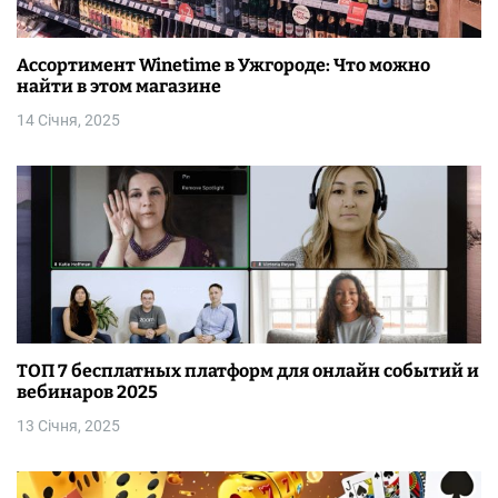
з
а
Ассортимент Winetime в Ужгороде: Что можно
п
найти в этом магазине
14 Січня, 2025
и
с
і
в
ТОП 7 бесплатных платформ для онлайн событий и
вебинаров 2025
13 Січня, 2025