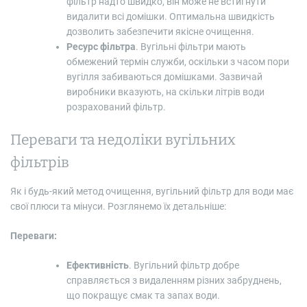
фільтр надто швидко, він може не встигнути
видалити всі домішки. Оптимальна швидкість
дозволить забезпечити якісне очищення.
Ресурс фільтра
. Вугільні фільтри мають
обмежений термін служби, оскільки з часом пори
вугілля забиваються домішками. Зазвичай
виробники вказують, на скільки літрів води
розрахований фільтр.
Переваги та недоліки вугільних
фільтрів
Як і будь-який метод очищення, вугільний фільтр для води має
свої плюси та мінуси. Розглянемо їх детальніше:
Переваги:
Ефективність
. Вугільний фільтр добре
справляється з видаленням різних забруднень,
що покращує смак та запах води.