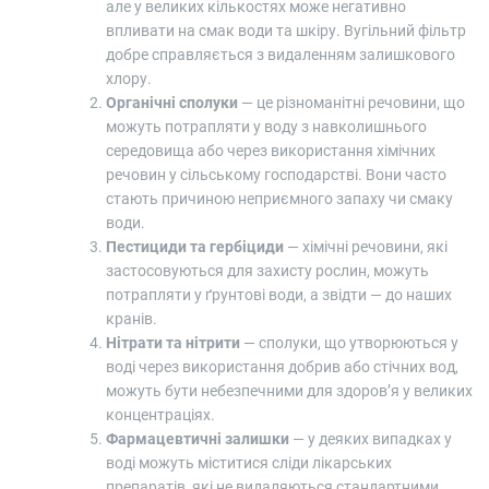
але у великих кількостях може негативно
впливати на смак води та шкіру. Вугільний фільтр
добре справляється з видаленням залишкового
хлору.
Органічні сполуки
— це різноманітні речовини, що
можуть потрапляти у воду з навколишнього
середовища або через використання хімічних
речовин у сільському господарстві. Вони часто
стають причиною неприємного запаху чи смаку
води.
Пестициди та гербіциди
— хімічні речовини, які
застосовуються для захисту рослин, можуть
потрапляти у ґрунтові води, а звідти — до наших
кранів.
Нітрати та нітрити
— сполуки, що утворюються у
воді через використання добрив або стічних вод,
можуть бути небезпечними для здоров’я у великих
концентраціях.
Фармацевтичні залишки
— у деяких випадках у
воді можуть міститися сліди лікарських
препаратів, які не видаляються стандартними