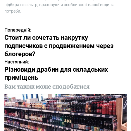
підбирати фільтр, враховуючи особливості вашої води та
потреби.
Попередній:
Н
Стоит ли сочетать накрутку
а
подписчиков с продвижением через
в
блогеров?
Наступний:
і
Різновиди драбин для складських
г
приміщень
а
Вам також може сподобатися
ц
і
я