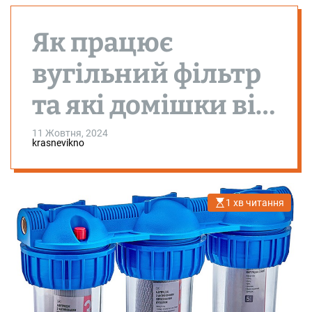
Як працює
вугільний фільтр
та які домішки він
видаляє
11 Жовтня, 2024
krasnevikno
1 хв читання
О
р
і
є
н
т
о
в
н
и
й