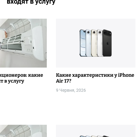
входят в услугу
иционеров: какие
Какие характеристики у iPhone
т в услугу
Air 17?
9 Червня, 2026