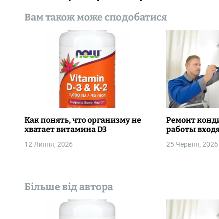
в
Вам також може сподобатися
і
г
а
ц
і
Как понять, что организму не
Ремонт конд
я
хватает витамина D3
работы входя
з
12 Липня, 2026
25 Червня, 2026
а
п
Більше від автора
и