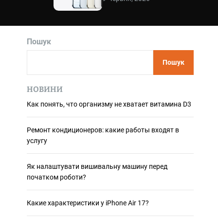
и
л
ь
о
р
о
Пошук
в
о
г
Пошук
о
р
е
НОВИНИ
ж
и
Как понять, что организму не хватает витамина D3
м
у
Ремонт кондиционеров: какие работы входят в
услугу
Як налаштувати вишивальну машину перед
початком роботи?
Какие характеристики у iPhone Air 17?