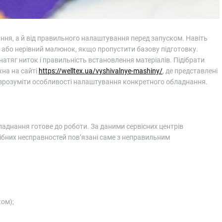
ня, а й від правильного налаштування перед запуском. Навіть
 або нерівний малюнок, якщо пропустити базову підготовку.
атяг ниток і правильність встановлення матеріалів. Підібрати
на на сайті
https://welltex.ua/vyshivalnye-mashiny/
, де представлені
 зрозуміти особливості налаштування конкретного обладнання.
аднання готове до роботи. За даними сервісних центрів
рібних несправностей пов’язані саме з неправильним
ом);