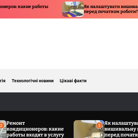
боты
Як налаштувати вишивальну машину
перед початком роботи?
гія
Технологічні новини
Цікаві факти
Ремонт
Як налаштув
2
3
кондиционеров: какие
вишивальну
работы входят в услугу
перед почат