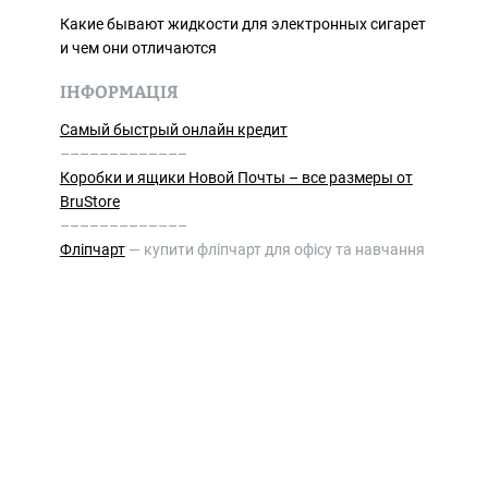
Какие бывают жидкости для электронных сигарет
и чем они отличаются
ІНФОРМАЦІЯ
Самый быстрый онлайн кредит
–––––––––––––
Коробки и ящики Новой Почты – все размеры от
BruStore
–––––––––––––
Фліпчарт
— купити фліпчарт для офісу та навчання