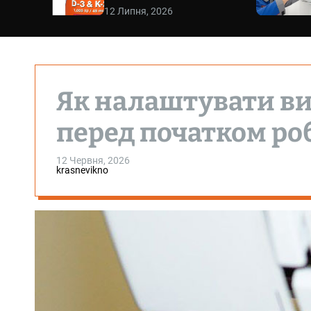
12 Липня, 2026
Як налаштувати в
перед початком ро
12 Червня, 2026
krasnevikno