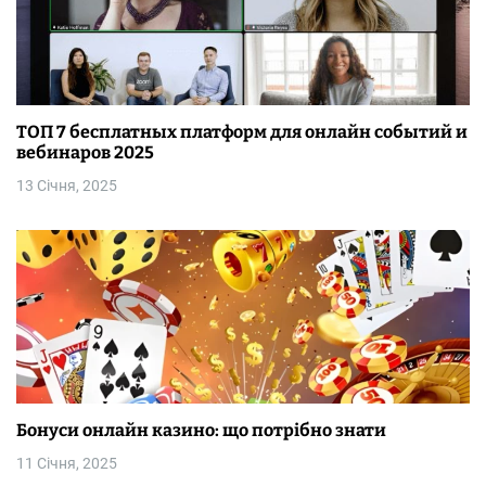
і
в
ТОП 7 бесплатных платформ для онлайн событий и
вебинаров 2025
13 Січня, 2025
Бонуси онлайн казино: що потрібно знати
11 Січня, 2025