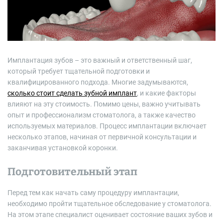
ч
а
с
ч
и
т
а
н
н
Имплантация зубов – это важный и ответственный шаг,
я
который требует тщательной подготовки и
квалифицированного подхода. Многие задумываются,
сколько стоит сделать зубной имплант
, и какие факторы
влияют на эту стоимость. Помимо цены, важно учитывать
опыт и профессионализм стоматолога, а также качество
используемых материалов. Процесс имплантации включает
несколько этапов, начиная от первичной консультации и
заканчивая установкой коронки.
Подготовительный этап
Перед тем как начать саму процедуру имплантации,
необходимо пройти тщательное обследование у стоматолога.
На этом этапе специалист оценивает состояние ваших зубов и