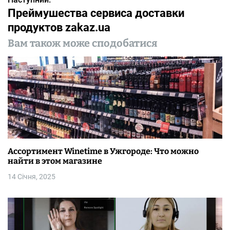
в
Преймушества сервиса доставки
і
продуктов zakaz.ua
г
Вам також може сподобатися
а
ц
і
я
з
Ассортимент Winetime в Ужгороде: Что можно
а
найти в этом магазине
п
14 Січня, 2025
и
с