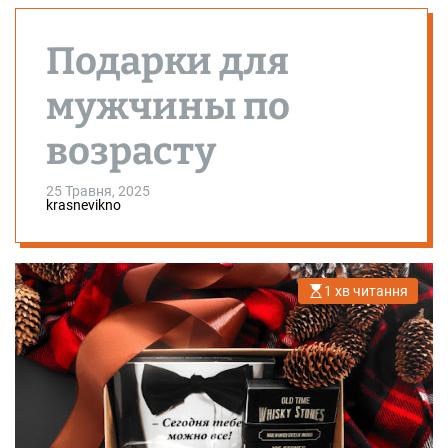
Подарки для
мужчины по
возрасту
25 Травня, 2025
krasnevikno
1 хв читання
О
р
і
є
н
т
о
в
н
и
й