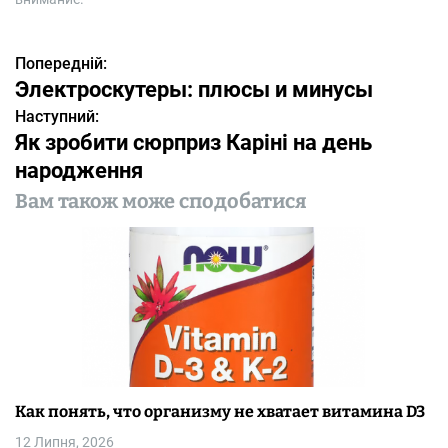
Попередній:
Н
Электроскутеры: плюсы и минусы
а
Наступний:
Як зробити сюрприз Каріні на день
в
народження
і
Вам також може сподобатися
г
а
ц
і
я
з
Как понять, что организму не хватает витамина D3
12 Липня, 2026