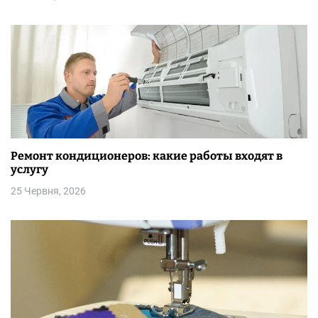
а
п
и
с
і
в
Ремонт кондиционеров: какие работы входят в
услугу
25 Червня, 2026