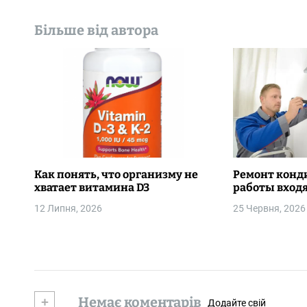
с
Більше від автора
і
в
Как понять, что организму не
Ремонт конд
хватает витамина D3
работы входя
12 Липня, 2026
25 Червня, 2026
+
Немає коментарів
Додайте свій