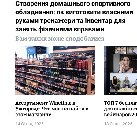
Створення домашнього спортивного
а
обладнання: як виготовити власними
в
руками тренажери та інвентар для
занять фізичними вправами
і
Вам також може сподобатися
г
а
ц
і
я
з
Ассортимент Winetime в
ТОП 7 беспл
Ужгороде: Что можно найти в
для онлайн 
а
этом магазине
вебинаров 2
п
14 Січня, 2025
13 Січня, 2025
и