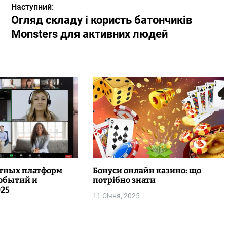
Наступний:
Огляд складу і користь батончиків
Monsters для активних людей
атных платформ
Бонуси онлайн казино: що
событий и
потрібно знати
025
11 Січня, 2025