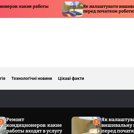
работы
Як налаштувати вишивальну машину
перед початком роботи?
гія
Технологічні новини
Цікаві факти
Ремонт
Як налаштув
2
3
кондиционеров: какие
вишивальну
работы входят в услугу
перед почат