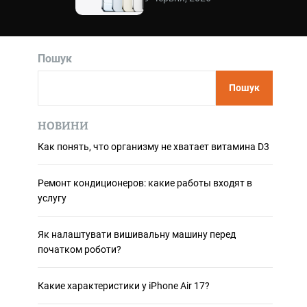
и
л
ь
о
р
о
Пошук
в
о
г
Пошук
о
р
е
НОВИНИ
ж
и
Как понять, что организму не хватает витамина D3
м
у
Ремонт кондиционеров: какие работы входят в
услугу
Як налаштувати вишивальну машину перед
початком роботи?
Какие характеристики у iPhone Air 17?