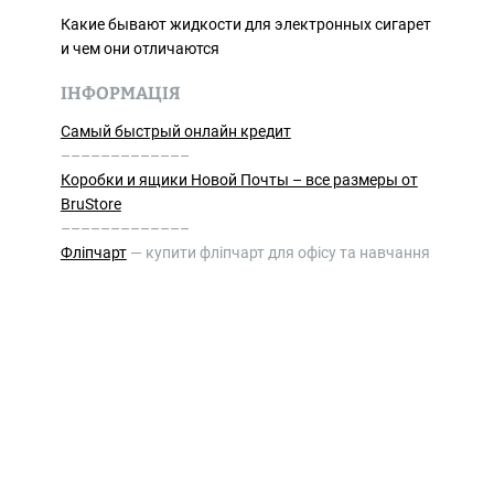
Какие бывают жидкости для электронных сигарет
и чем они отличаются
ІНФОРМАЦІЯ
Самый быстрый онлайн кредит
–––––––––––––
Коробки и ящики Новой Почты – все размеры от
BruStore
–––––––––––––
Фліпчарт
— купити фліпчарт для офісу та навчання